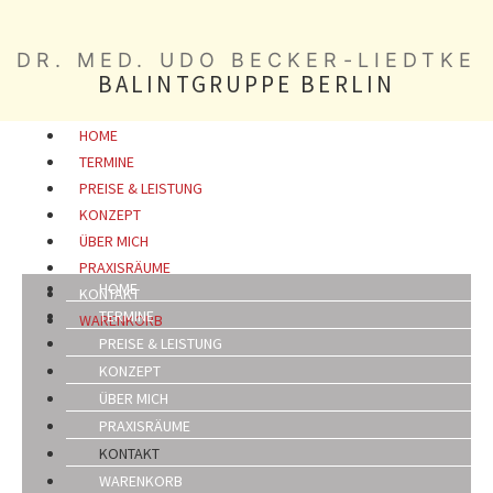
DR. MED. UDO BECKER-LIEDTKE
BALINTGRUPPE BERLIN
HOME
TERMINE
PREISE & LEISTUNG
KONZEPT
ÜBER MICH
PRAXISRÄUME
HOME
KONTAKT
TERMINE
WARENKORB
PREISE & LEISTUNG
KONZEPT
ÜBER MICH
PRAXISRÄUME
KONTAKT
WARENKORB