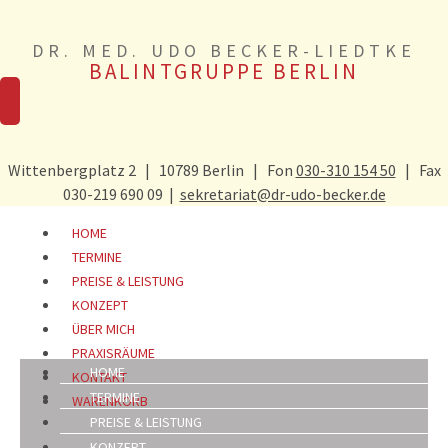
Zum Inhalt springen
DR. MED. UDO BECKER-LIEDTKE
BALINTGRUPPE BERLIN
Wittenbergplatz 2 | 10789 Berlin | Fon
030-310 154 50
| Fax
030-219 690 09 |
sekretariat@dr-udo-becker.de
HOME
TERMINE
PREISE & LEISTUNG
KONZEPT
ÜBER MICH
PRAXISRÄUME
HOME
KONTAKT
TERMINE
WARENKORB
PREISE & LEISTUNG
KONZEPT