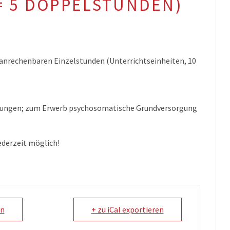
= 5 DOPPELSTUNDEN)
anrechenbaren Einzelstunden (Unterrichtseinheiten, 10
htungen; zum Erwerb
psychosomatische Grundversorgung
ederzeit möglich!
en
+ zu iCal exportieren