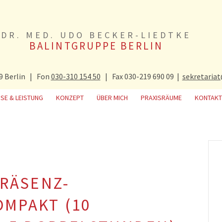
DR. MED. UDO BECKER-LIEDTKE
BALINTGRUPPE BERLIN
9 Berlin | Fon
030-310 154 50
| Fax 030-219 690 09 |
sekretaria
ISE & LEISTUNG
KONZEPT
ÜBER MICH
PRAXISRÄUME
KONTAKT
PRÄSENZ-
OMPAKT (10