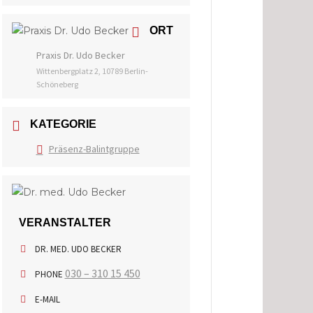
ORT
Praxis Dr. Udo Becker
Wittenbergplatz 2, 10789 Berlin-
Schöneberg
KATEGORIE
Präsenz-Balintgruppe
VERANSTALTER
DR. MED. UDO BECKER
030 – 310 15 450
PHONE
E-MAIL