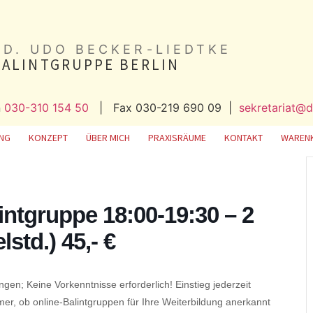
ED. UDO BECKER-LIEDTKE
BALINTGRUPPE BERLIN
n
030-310 154 50
| Fax 030-219 690 09 |
sekretariat@d
UNG
KONZEPT
ÜBER MICH
PRAXISRÄUME
KONTAKT
WAREN
intgruppe 18:00-19:30 – 2
std.) 45,- €
gen; Keine Vorkenntnisse erforderlich! Einstieg jederzeit
mer, ob online-Balintgruppen für Ihre Weiterbildung anerkannt