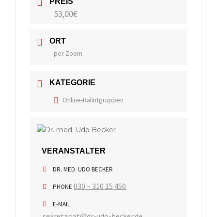
PREIS
53,00€
ORT
per Zoom
KATEGORIE
Online-Balintgruppen
VERANSTALTER
DR. MED. UDO BECKER
030 – 310 15 450
PHONE
E-MAIL
sekretariat@dr-udo-becker.de