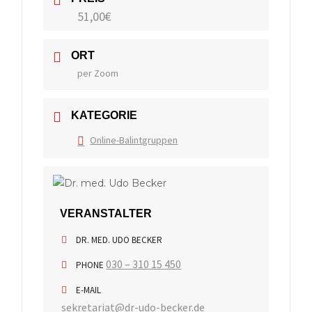
51,00€
ORT
per Zoom
KATEGORIE
Online-Balintgruppen
VERANSTALTER
DR. MED. UDO BECKER
030 – 310 15 450
PHONE
E-MAIL
sekretariat@dr-udo-becker.de