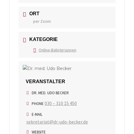
ORT
per Zoom
KATEGORIE
Online-Balintgruppen
VERANSTALTER
DR. MED. UDO BECKER
030 – 310 15 450
PHONE
E-MAIL
sekretariat@dr-udo-becker.de
WEBSITE