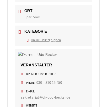
ORT
per Zoom
KATEGORIE
Online-Balintgruppen
VERANSTALTER
DR. MED. UDO BECKER
030 – 310 15 450
PHONE
E-MAIL
sekretariat@dr-udo-becker.de
WEBSITE