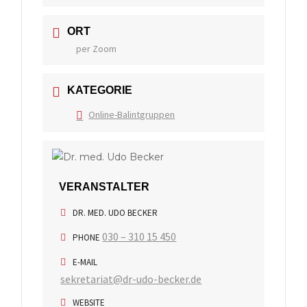
ORT
per Zoom
KATEGORIE
Online-Balintgruppen
VERANSTALTER
DR. MED. UDO BECKER
030 – 310 15 450
PHONE
E-MAIL
sekretariat@dr-udo-becker.de
WEBSITE