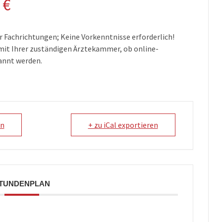
 €
er Fachrichtungen; Keine Vorkenntnisse erforderlich!
e mit Ihrer zuständigen Ärztekammer, ob online-
annt werden.
en
+ zu iCal exportieren
TUNDENPLAN