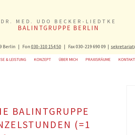
DR. MED. UDO BECKER-LIEDTKE
BALINTGRUPPE BERLIN
9 Berlin | Fon
030-310 154 50
| Fax 030-219 690 09 |
sekretaria
ISE & LEISTUNG
KONZEPT
ÜBER MICH
PRAXISRÄUME
KONTAKT
INE BALINTGRUPPE
EINZELSTUNDEN (=1