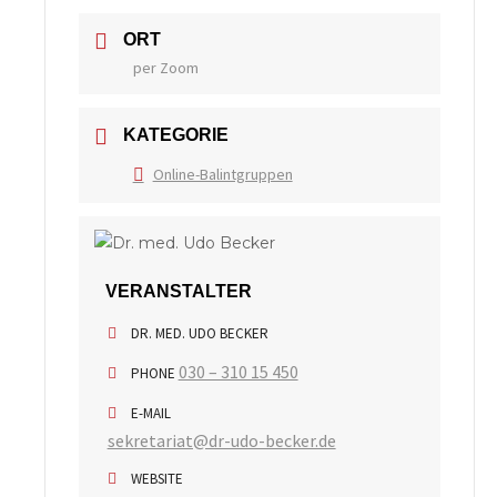
ORT
per Zoom
KATEGORIE
Online-Balintgruppen
VERANSTALTER
DR. MED. UDO BECKER
030 – 310 15 450
PHONE
E-MAIL
sekretariat@dr-udo-becker.de
WEBSITE