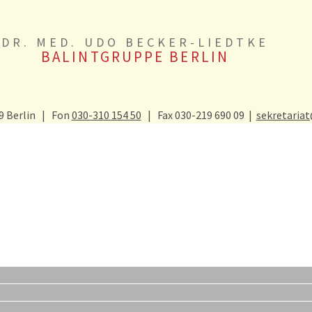
DR. MED. UDO BECKER-LIEDTKE
BALINTGRUPPE BERLIN
9 Berlin | Fon
030-310 154 50
| Fax 030-219 690 09 |
sekretaria