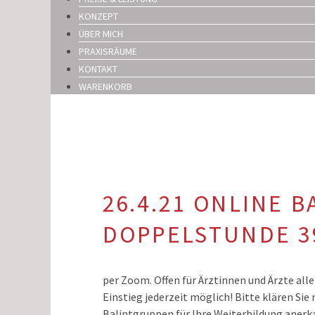
KONZEPT
ÜBER MICH
PRAXISRÄUME
KONTAKT
WARENKORB
26.4.21 ONLINE B
DOPPELSTUNDE 3
per Zoom. Offen für Ärztinnen und Ärzte all
Einstieg jederzeit möglich! Bitte klären Si
Balintgruppen für Ihre Weiterbildung anerk