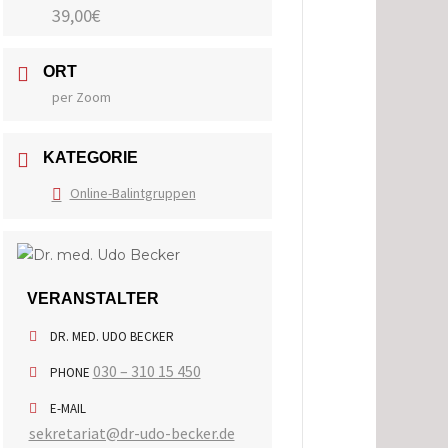
39,00€
ORT
per Zoom
KATEGORIE
Online-Balintgruppen
VERANSTALTER
DR. MED. UDO BECKER
030 – 310 15 450
PHONE
E-MAIL
sekretariat@dr-udo-becker.de